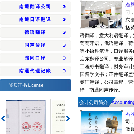
杰
南通翻译公司
司
南通日语翻译
东
括
德语翻译
语翻译，意大利语翻译，
葡萄牙语，俄语翻译，荷
同声传译
等小语种笔译，口译服务
陪同口译
启东翻译公司
。专业笔译
工程标书翻译，财务审计
南通代理记账
国留学文书；证件翻译盖
签证翻译，公司章程，营
License
资质证书
译，南通
同声传译
。
会计公司简介
Accounting
杰
司
做