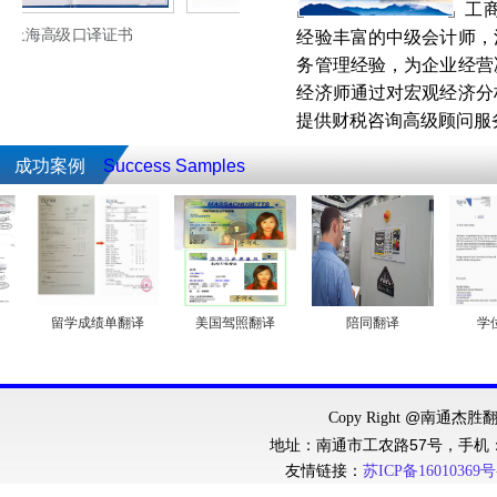
工
译证书
德语八级证书
日语高级口译
经验丰富的中级会计师，
务管理经验，为企业经营
经济师通过对宏观经济分
提供财税咨询高级顾问服
成功案例
Success Samples
留学成绩单翻译
美国驾照翻译
陪同翻译
学位
@南通
Copy Right
杰胜
地址：南通市工农路57号，手机
友情链接：
苏
ICP
备
16010369
号